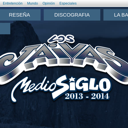
Entretención
Mundo
Opinión
Especiales
RESEÑA
DISCOGRAFIA
LA B